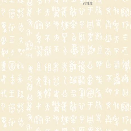
（
管理員
）