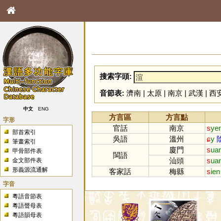
搜索字頭:
音節表:
濟南
|
太原
|
南京
|
武漢
|
西
中文
ENG
方言區
方言點
字形
官話
南京
s
ye
部首索引
吳語
溫州
ɕ
y
筆畫索引
廈門
s
ua
甲骨部件表
閩語
汕頭
s
ua
金文部件表
形義源流通解
客家話
梅縣
s
ien
字音
粵語音節表
粵語聲母表
粵語韻母表