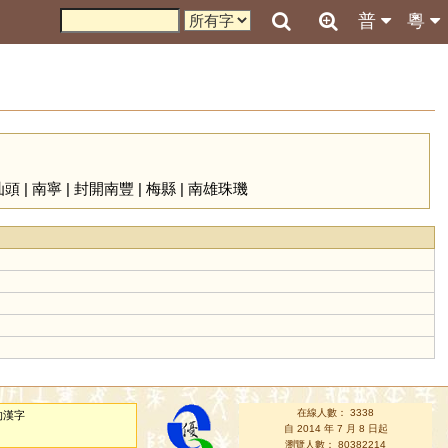
普
粵
汕頭
|
南寧
|
封開南豐
|
梅縣
|
南雄珠璣
在線人數： 3338
的漢字
自 2014 年 7 月 8 日起
瀏覽人數： 80382214