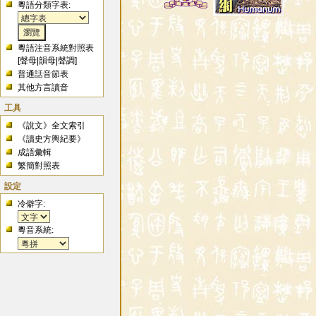
粵語分類字表:
粵語注音系統對照表
[
聲母
|
韻母
|
聲調
]
普通話音節表
其他方言讀音
工具
《說文》全文索引
《讀史方輿紀要》
成語彙輯
繁簡對照表
設定
冷僻字:
粵音系統: