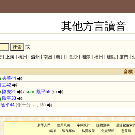
其他方言讀音
或
安
|
上海
|
杭州
|
溫州
|
南昌
|
黎川
|
長沙
|
湘潭
|
福州
|
建甌
|
廈門
|
音標
n
去聲44
陰去42
n
陰去21
/
s
uan
陰平55
(s)
ŋ
陰平33
陰平44
(粥十分～，稀)
新手入門
使用凡例
字庫統計
隨機漢字
最近被搜索
鳴謝
製作單位
私隱政策
免責聲明
意見簿