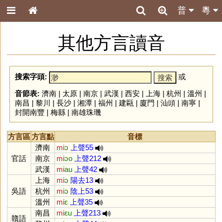
普
粵
其他方言讀音
搜索字頭:
或
音節表:
濟南
|
太原
|
南京
|
武漢
|
西安
|
上海
|
杭州
|
溫州
|
南昌
|
黎川
|
長沙
|
湘潭
|
福州
|
建甌
|
廈門
|
汕頭
|
南寧
|
封開南豐
|
梅縣
|
南雄珠璣
方言區
方言點
音標
濟南
m
iɔ
上聲55
官話
南京
m
iɔo
上聲212
武漢
m
iau
上聲42
上海
m
iɔ
陽去13
吳語
杭州
m
iɔ
陰上53
溫州
m
iɛ
上聲35
南昌
m
iɛu
上聲213
贛語