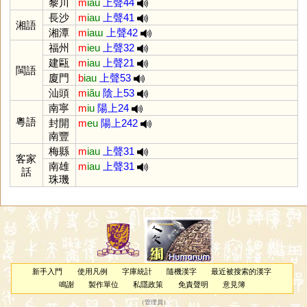
黎川
m
iau
上聲44
長沙
m
iau
上聲41
湘語
湘潭
m
iaɯ
上聲42
福州
m
ieu
上聲32
建甌
m
iau
上聲21
閩語
廈門
b
iau
上聲53
汕頭
m
iãu
陰上53
南寧
m
iu
陽上24
粵語
封開
m
eu
陽上242
南豐
梅縣
m
iau
上聲31
客家
南雄
m
iau
上聲31
話
珠璣
新手入門
使用凡例
字庫統計
隨機漢字
最近被搜索的漢字
鳴謝
製作單位
私隱政策
免責聲明
意見簿
（
管理員
）