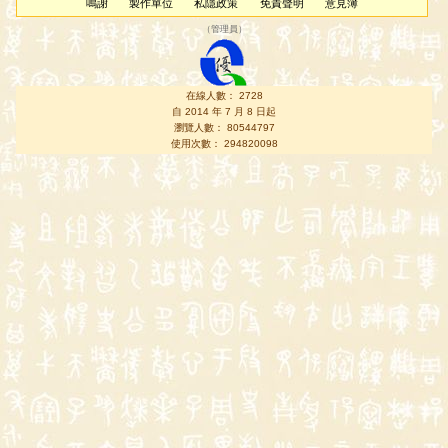
鳴謝
製作單位
私隱政策
免責聲明
意見簿
（
管理員
）
在線人數： 2728
自 2014 年 7 月 8 日起
瀏覽人數： 80544797
使用次數： 294820098