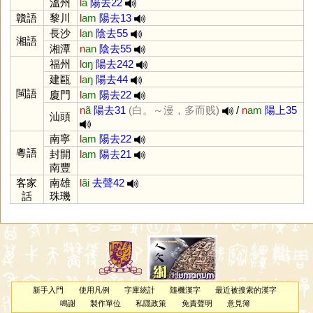
溫州
l
a
陽去22
贛語
黎川
l
am
陽去13
長沙
l
an
陰去55
湘語
湘潭
n
an
陰去55
福州
l
ɑŋ
陽去242
建甌
l
aŋ
陽去44
閩語
廈門
l
am
陽去22
n
ã
陽去31
(白。～漫，多而贱)
/
n
am
陽上35
汕頭
南寧
l
am
陽去22
粵語
封開
l
am
陽去21
南豐
客家
南雄
l
ãi
去聲42
話
珠璣
新手入門
使用凡例
字庫統計
隨機漢字
最近被搜索的漢字
鳴謝
製作單位
私隱政策
免責聲明
意見簿