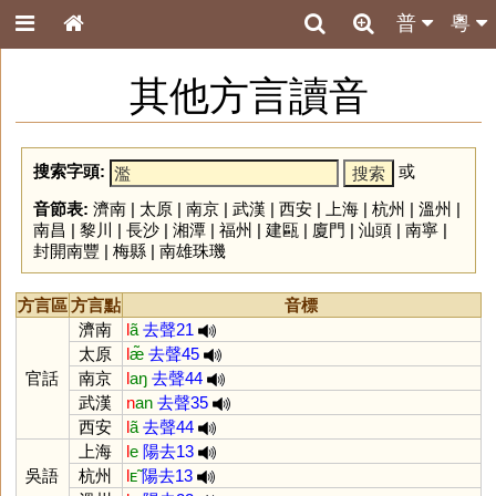
普
粵
其他方言讀音
搜索字頭:
或
音節表:
濟南
|
太原
|
南京
|
武漢
|
西安
|
上海
|
杭州
|
溫州
|
南昌
|
黎川
|
長沙
|
湘潭
|
福州
|
建甌
|
廈門
|
汕頭
|
南寧
|
封開南豐
|
梅縣
|
南雄珠璣
方言區
方言點
音標
濟南
l
ã
去聲21
太原
l
æ̃
去聲45
官話
南京
l
aŋ
去聲44
武漢
n
an
去聲35
西安
l
ã
去聲44
上海
l
e
陽去13
吳語
杭州
l
ᴇ̃
陽去13