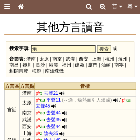
普
粵
其他方言讀音
搜索字頭:
或
音節表:
濟南
|
太原
|
南京
|
武漢
|
西安
|
上海
|
杭州
|
溫州
|
南昌
|
黎川
|
長沙
|
湘潭
|
福州
|
建甌
|
廈門
|
汕頭
|
南寧
|
封開南豐
|
梅縣
|
南雄珠璣
方言區
方言點
音標
濟南
pʰ
ɔ
去聲21
pʰ
au
平聲11
(～燥，燥熱而引人煩躁)
/
pʰ
au
太原
去聲45
官話
南京
pʰ
ɔo
去聲44
武漢
pʰ
au
去聲35
西安
pʰ
au
去聲44
上海
pʰ
ɔ
陰去35