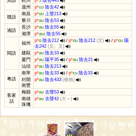
吳語
杭州
pʰ
ɔ
陰去445
溫州
pʰ
uɔ
陰去42
南昌
pʰ
ɑu
上聲213
贛語
黎川
pʰ
au
陰去53
長沙
pʰ
au
陰去55
湘語
湘潭
pʰ
aɯ
陰去55
pʰ
ɑ
陰去212
/
pʰ
ɑu
陰去212
(文)
/
pʰ
ɑu
陽
福州
去242
(文。又)
建甌
pʰ
au
陰去33
閩語
廈門
pʰ
au
陽平35
/
pʰ
au
陰去21
汕頭
pʰ
au
陰去213
南寧
pʰ
au
陰去33
/
pʰ
ɛu
陰去33
粵語
封開
pʰ
au
陰去433
(槍炮)
南豐
梅縣
pʰ
au
去聲53
客家
南雄
pʰ
au
去聲42
(大～)
話
珠璣