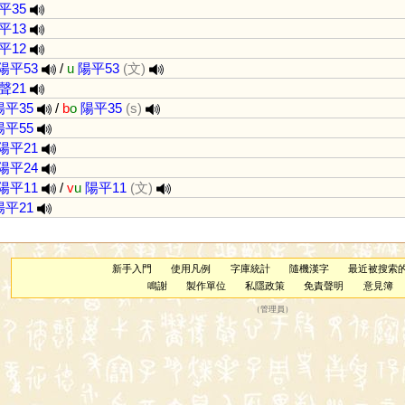
平35
平13
平12
陽平53
/
u
陽平53
(文)
聲21
陽平35
/
b
o
陽平35
(s)
陽平55
陽平21
陽平24
陽平11
/
v
u
陽平11
(文)
陽平21
新手入門
使用凡例
字庫統計
隨機漢字
最近被搜索
鳴謝
製作單位
私隱政策
免責聲明
意見簿
（
管理員
）