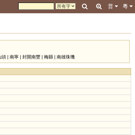
普
粵
汕頭
|
南寧
|
封開南豐
|
梅縣
|
南雄珠璣