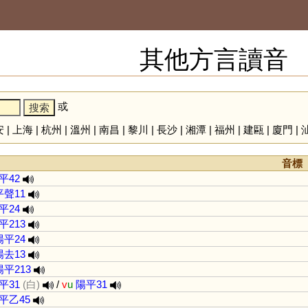
其他方言讀音
或
安
|
上海
|
杭州
|
溫州
|
南昌
|
黎川
|
長沙
|
湘潭
|
福州
|
建甌
|
廈門
|
音標
平42
平聲11
平24
平213
陽平24
陽去13
陽平213
平31
(白)
/
v
u
陽平31
平乙45