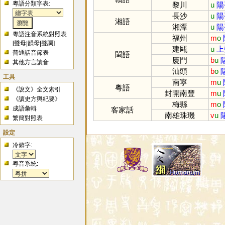
粵語分類字表:
黎川
u
陽
長沙
u
陽
湘語
湘潭
u
陽
粵語注音系統對照表
福州
m
o
[
聲母
|
韻母
|
聲調
]
建甌
u
上
普通話音節表
閩語
廈門
b
u
其他方言讀音
汕頭
b
o
工具
南寧
m
u
粵語
《說文》全文索引
封開南豐
m
u
《讀史方輿紀要》
梅縣
m
o
成語彙輯
客家話
南雄珠璣
v
u
繁簡對照表
設定
冷僻字:
粵音系統: