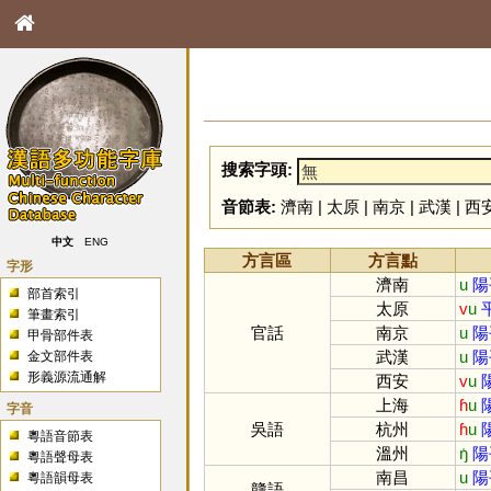
搜索字頭:
音節表:
濟南
|
太原
|
南京
|
武漢
|
西
中文
ENG
方言區
方言點
字形
濟南
u
陽
部首索引
太原
v
u
筆畫索引
官話
南京
u
陽
甲骨部件表
武漢
u
陽
金文部件表
形義源流通解
西安
v
u
上海
ɦ
u
字音
吳語
杭州
ɦ
u
粵語音節表
溫州
ŋ̍
陽
粵語聲母表
南昌
u
陽
粵語韻母表
贛語