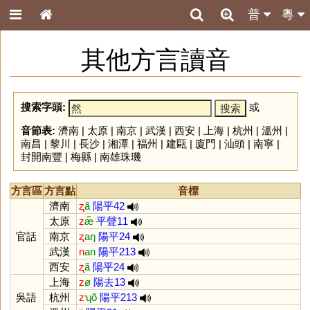
普
粵
其他方言讀音
搜索字頭:
或
音節表:
濟南
|
太原
|
南京
|
武漢
|
西安
|
上海
|
杭州
|
溫州
|
南昌
|
黎川
|
長沙
|
湘潭
|
福州
|
建甌
|
廈門
|
汕頭
|
南寧
|
封開南豐
|
梅縣
|
南雄珠璣
方言區
方言點
音標
濟南
ʐ
ã
陽平42
太原
z
æ̃
平聲11
官話
南京
ʐ
aŋ
陽平24
武漢
n
an
陽平213
西安
ʐ
ã
陽平24
上海
z
ø
陽去13
吳語
杭州
z
ʮõ
陽平213