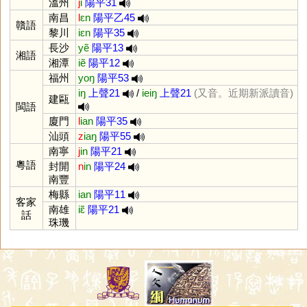
溫州
j
i
陽平31
南昌
l
ɛn
陽平乙45
贛語
黎川
iɛn
陽平35
長沙
yẽ
陽平13
湘語
湘潭
iẽ
陽平12
福州
yoŋ
陽平53
iŋ
上聲21
/
ieiŋ
上聲21
(又音。近期新派讀音)
建甌
閩語
廈門
l
ian
陽平35
汕頭
z
iaŋ
陽平55
南寧
j
in
陽平21
粵語
封開
n
in
陽平24
南豐
梅縣
ian
陽平11
客家
南雄
iɛ̃
陽平21
話
珠璣