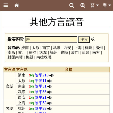
普
粵
其他方言讀音
搜索字頭:
或
音節表:
濟南
|
太原
|
南京
|
武漢
|
西安
|
上海
|
杭州
|
溫州
|
南昌
|
黎川
|
長沙
|
湘潭
|
福州
|
建甌
|
廈門
|
汕頭
|
南寧
|
封開南豐
|
梅縣
|
南雄珠璣
方言區
方言點
音標
濟南
t
əŋ
陰平213
太原
t
əŋ
平聲11
官話
南京
t
ən
陰平31
武漢
t
ən
陰平55
西安
t
əŋ
陰平21
上海
t
əŋ
陰平53
吳語
杭州
t
en
陰平33