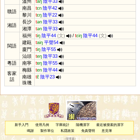
溫州
t
aŋ
陰平33
南昌
t
ɛn
陰平42
贛語
黎川
t
ɛŋ
陰平22
長沙
t
ən
陰平33
湘語
湘潭
t
ən
陰平33
福州
t
iŋ
陰平44
(文)
/
t
ɛiŋ
陰平44
(文)
建甌
t
aiŋ
平聲54
閩語
廈門
t
iŋ
陰平55
汕頭
t
eŋ
陰平33
粵語
南寧
t
ɐŋ
陰平55
梅縣
t
en
陰平44
客家
南雄
t
ɛ̃
陰平23
話
珠璣
新手入門
使用凡例
字庫統計
隨機漢字
最近被搜索的漢字
鳴謝
製作單位
私隱政策
免責聲明
意見簿
（
管理員
）