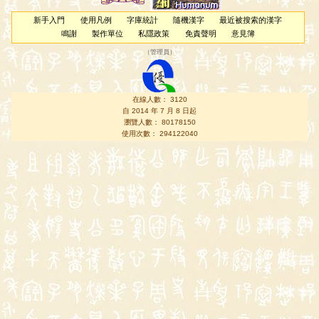
新手入門
使用凡例
字庫統計
隨機漢字
最近被搜索的漢字
鳴謝
製作單位
私隱政策
免責聲明
意見簿
（
管理員
）
在線人數： 3120
自 2014 年 7 月 8 日起
瀏覽人數： 80178150
使用次數： 294122040