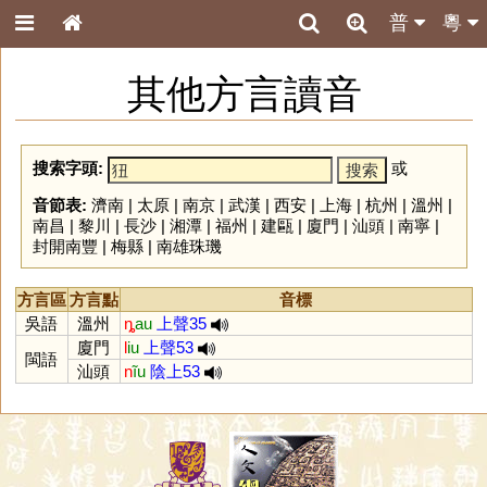
普
粵
其他方言讀音
搜索字頭:
或
音節表:
濟南
|
太原
|
南京
|
武漢
|
西安
|
上海
|
杭州
|
溫州
|
南昌
|
黎川
|
長沙
|
湘潭
|
福州
|
建甌
|
廈門
|
汕頭
|
南寧
|
封開南豐
|
梅縣
|
南雄珠璣
方言區
方言點
音標
吳語
溫州
ȵ
au
上聲35
廈門
l
iu
上聲53
閩語
汕頭
n
ĩu
陰上53