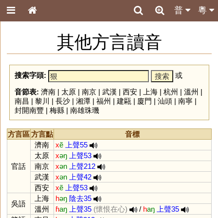
普
粵
其他方言讀音
搜索字頭:
或
音節表:
濟南
|
太原
|
南京
|
武漢
|
西安
|
上海
|
杭州
|
溫州
|
南昌
|
黎川
|
長沙
|
湘潭
|
福州
|
建甌
|
廈門
|
汕頭
|
南寧
|
封開南豐
|
梅縣
|
南雄珠璣
方言區
方言點
音標
濟南
x
ẽ
上聲55
太原
x
əŋ
上聲53
官話
南京
x
ən
上聲212
武漢
x
ən
上聲42
西安
x
ẽ
上聲53
上海
h
əŋ
陰去35
吳語
溫州
ɦ
aŋ
上聲35
(懷恨在心)
/
h
aŋ
上聲35