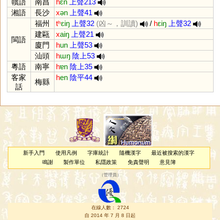
贛語
南昌
h
ɛn
上聲213
湘語
長沙
x
ən
上聲41
福州
tʰ
ɛiŋ
上聲32
(凶～，訓讀)
/
h
ɛiŋ
上聲32
建甌
x
aiŋ
上聲21
閩語
廈門
h
un
上聲53
汕頭
h
ɯŋ
陰上53
粵語
南寧
h
ɐn
陰上35
客家
h
en
陰平44
梅縣
話
新手入門
使用凡例
字庫統計
隨機漢字
最近被搜索的漢字
鳴謝
製作單位
私隱政策
免責聲明
意見簿
（
管理員
）
在線人數： 2724
自 2014 年 7 月 8 日起