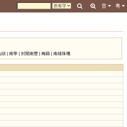
普
粵
汕頭
|
南寧
|
封開南豐
|
梅縣
|
南雄珠璣