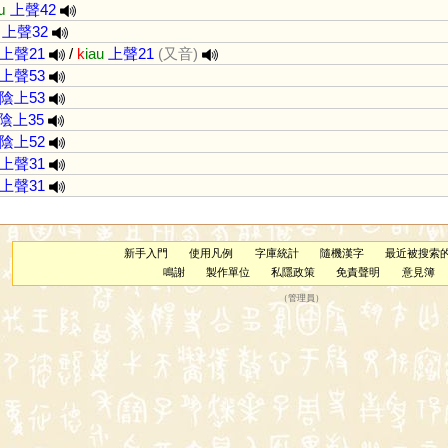
ɯ
上聲42
上聲32
上聲21
/
k
iau
上聲21
(又音)
上聲53
陰上53
陰上35
陰上52
上聲31
上聲31
新手入門
使用凡例
字庫統計
隨機漢字
最近被搜索
鳴謝
製作單位
私隱政策
免責聲明
意見簿
（
管理員
）