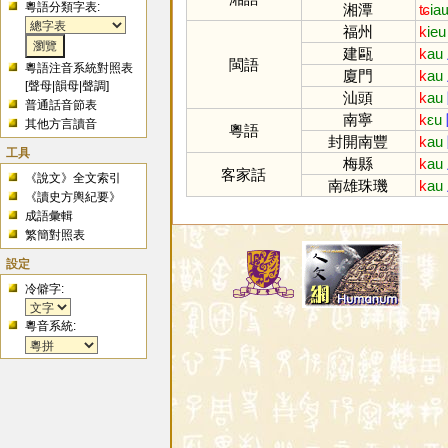
粵語分類字表:
湘潭
ʨ
ia
福州
k
ieu
建甌
k
au
閩語
粵語注音系統對照表
廈門
k
au
[
聲母
|
韻母
|
聲調
]
汕頭
k
au
普通話音節表
南寧
k
ɛu
其他方言讀音
粵語
封開南豐
k
au
工具
梅縣
k
au
客家話
《說文》全文索引
南雄珠璣
k
au
《讀史方輿紀要》
成語彙輯
繁簡對照表
設定
冷僻字:
粵音系統: