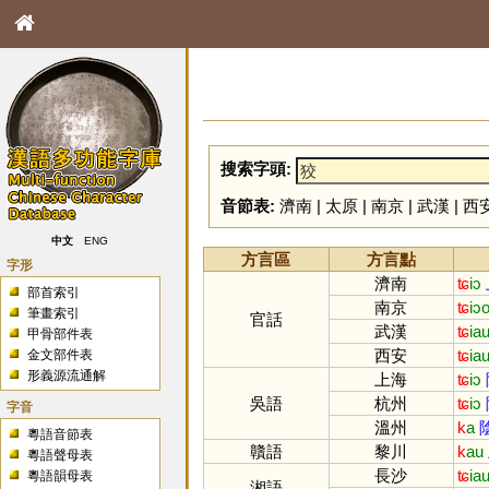
搜索字頭:
音節表:
濟南
|
太原
|
南京
|
武漢
|
西
中文
ENG
方言區
方言點
字形
濟南
ʨ
iɔ
部首索引
南京
ʨ
iɔ
筆畫索引
官話
武漢
ʨ
ia
甲骨部件表
西安
ʨ
ia
金文部件表
形義源流通解
上海
ʨ
iɔ
吳語
杭州
ʨ
iɔ
字音
溫州
k
a
粵語音節表
贛語
黎川
k
au
粵語聲母表
長沙
ʨ
ia
粵語韻母表
湘語