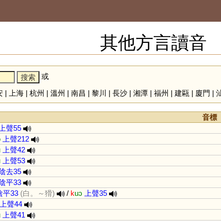
其他方言讀音
或
安
|
上海
|
杭州
|
溫州
|
南昌
|
黎川
|
長沙
|
湘潭
|
福州
|
建甌
|
廈門
|
音標
上聲55
o
上聲212
u
上聲42
u
上聲53
陰去35
陰平33
陰平33
(白。～猾)
/
k
uɔ
上聲35
上聲44
u
上聲41