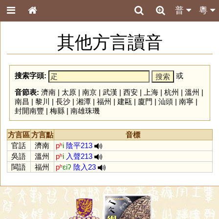
普
粵
其他方言讀音
搜索字頭:
或
音節表:
濟南
|
太原
|
南京
|
武漢
|
西安
|
上海
|
杭州
|
溫州
|
南昌
|
黎川
|
長沙
|
湘潭
|
福州
|
建甌
|
廈門
|
汕頭
|
南寧
|
封開南豐
|
梅縣
|
南雄珠璣
方言區
方言點
音標
官話
濟南
pʰ
i
陰平213
吳語
溫州
pʰ
i
入聲213
閩語
福州
pʰ
ɛiʔ
陰入23