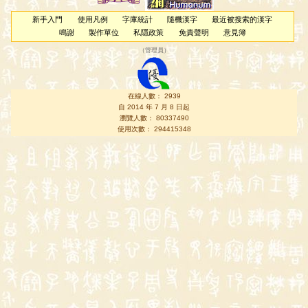
新手入門
使用凡例
字庫統計
隨機漢字
最近被搜索的漢字
鳴謝
製作單位
私隱政策
免責聲明
意見簿
（
管理員
）
在線人數： 2939
自 2014 年 7 月 8 日起
瀏覽人數： 80337490
使用次數： 294415348