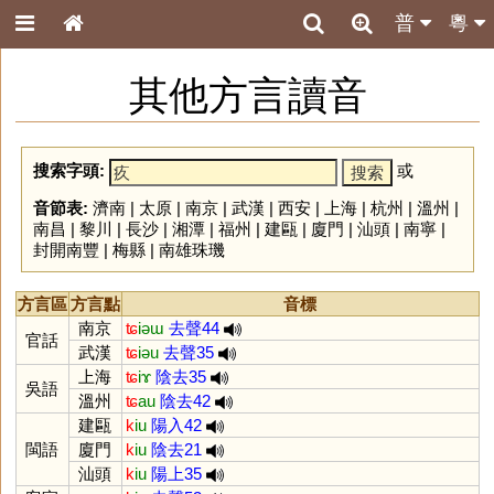
普
粵
其他方言讀音
搜索字頭:
或
音節表:
濟南
|
太原
|
南京
|
武漢
|
西安
|
上海
|
杭州
|
溫州
|
南昌
|
黎川
|
長沙
|
湘潭
|
福州
|
建甌
|
廈門
|
汕頭
|
南寧
|
封開南豐
|
梅縣
|
南雄珠璣
方言區
方言點
音標
南京
ʨ
iəɯ
去聲44
官話
武漢
ʨ
iəu
去聲35
上海
ʨ
iɤ
陰去35
吳語
溫州
ʨ
au
陰去42
建甌
k
iu
陽入42
閩語
廈門
k
iu
陰去21
汕頭
k
iu
陽上35