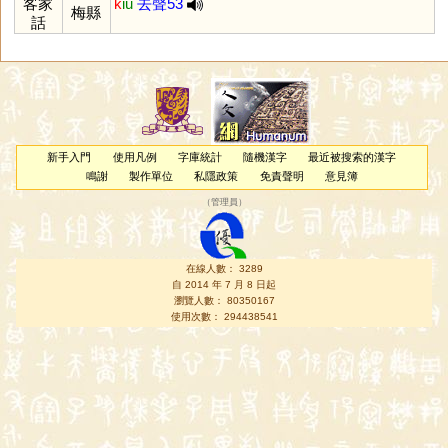
客家
k
iu
去聲53
梅縣
話
新手入門
使用凡例
字庫統計
隨機漢字
最近被搜索的漢字
鳴謝
製作單位
私隱政策
免責聲明
意見簿
（
管理員
）
在線人數： 3289
自 2014 年 7 月 8 日起
瀏覽人數： 80350167
使用次數： 294438541