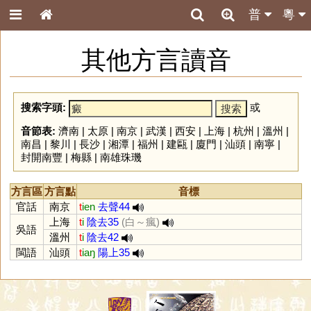
普
粵
其他方言讀音
搜索字頭:
或
音節表:
濟南
|
太原
|
南京
|
武漢
|
西安
|
上海
|
杭州
|
溫州
|
南昌
|
黎川
|
長沙
|
湘潭
|
福州
|
建甌
|
廈門
|
汕頭
|
南寧
|
封開南豐
|
梅縣
|
南雄珠璣
方言區
方言點
音標
官話
南京
t
ien
去聲44
上海
t
i
陰去35
(白～瘋)
吳語
溫州
t
i
陰去42
閩語
汕頭
t
iaŋ
陽上35