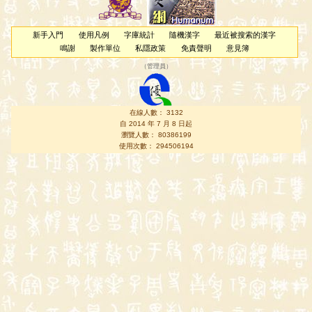
新手入門
使用凡例
字庫統計
隨機漢字
最近被搜索的漢字
鳴謝
製作單位
私隱政策
免責聲明
意見簿
（
管理員
）
在線人數： 3132
自 2014 年 7 月 8 日起
瀏覽人數： 80386199
使用次數： 294506194