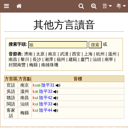
普
粵
其他方言讀音
搜索字頭:
或
音節表:
濟南
|
太原
|
南京
|
武漢
|
西安
|
上海
|
杭州
|
溫州
|
南昌
|
黎川
|
長沙
|
湘潭
|
福州
|
建甌
|
廈門
|
汕頭
|
南寧
|
封開南豐
|
梅縣
|
南雄珠璣
方言區
方言點
音標
官話
南京
k
uəi
陰平31
吳語
溫州
k
ai
陰平33
贛語
南昌
k
ui
陰平42
閩語
汕頭
k
ui
陰平33
客家
k
ui
陰平44
梅縣
話