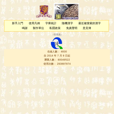
新手入門
使用凡例
字庫統計
隨機漢字
最近被搜索的漢字
鳴謝
製作單位
私隱政策
免責聲明
意見簿
（
管理員
）
在線人數： 4830
自 2014 年 7 月 8 日起
瀏覽人數： 80049522
使用次數： 293897874