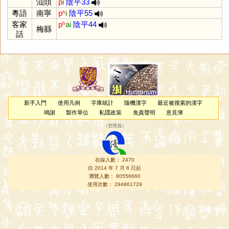
汕頭
p
i
陰平33
粵語
南寧
pʰ
i
陰平55
客家
pʰ
ai
陰平44
梅縣
話
新手入門
使用凡例
字庫統計
隨機漢字
最近被搜索的漢字
鳴謝
製作單位
私隱政策
免責聲明
意見簿
（
管理員
）
在線人數： 2470
自 2014 年 7 月 8 日起
瀏覽人數： 80556660
使用次數： 294861729