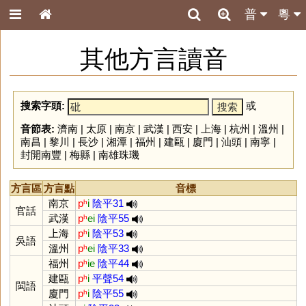
普
粵
其他方言讀音
搜索字頭:
或
音節表:
濟南
|
太原
|
南京
|
武漢
|
西安
|
上海
|
杭州
|
溫州
|
南昌
|
黎川
|
長沙
|
湘潭
|
福州
|
建甌
|
廈門
|
汕頭
|
南寧
|
封開南豐
|
梅縣
|
南雄珠璣
方言區
方言點
音標
南京
pʰ
i
陰平31
官話
武漢
pʰ
ei
陰平55
上海
pʰ
i
陰平53
吳語
溫州
pʰ
ei
陰平33
福州
pʰ
ie
陰平44
建甌
pʰ
i
平聲54
閩語
廈門
pʰ
i
陰平55