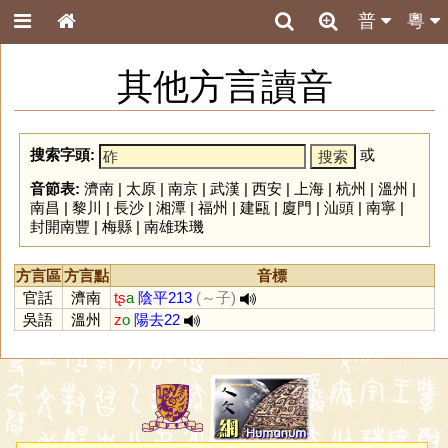
普
粵
其他方言讀音
搜索字頭:
或
音節表:
濟南
|
太原
|
南京
|
武漢
|
西安
|
上海
|
杭州
|
溫州
|
南昌
|
黎川
|
長沙
|
湘潭
|
福州
|
建甌
|
廈門
|
汕頭
|
南寧
|
封開南豐
|
梅縣
|
南雄珠璣
方言區
方言點
音標
官話
濟南
tʂ
a
陰平213
(～子)
吳語
溫州
z
o
陽去22