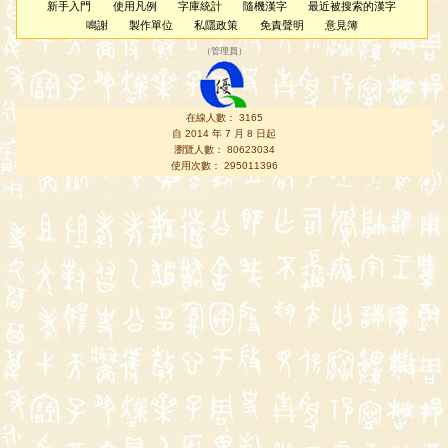
新手入門
使用凡例
字庫統計
隨機漢字
最近被搜索的漢字
鳴謝
製作單位
私隱政策
免責聲明
意見簿
（
管理員
）
在線人數： 3165
自 2014 年 7 月 8 日起
瀏覽人數： 80623034
使用次數： 295011396