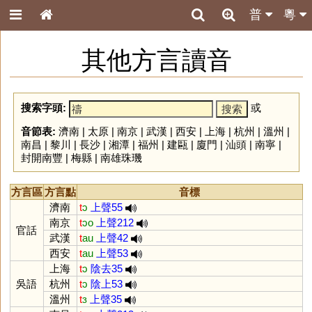
普
粵
其他方言讀音
搜索字頭:
或
音節表:
濟南
|
太原
|
南京
|
武漢
|
西安
|
上海
|
杭州
|
溫州
|
南昌
|
黎川
|
長沙
|
湘潭
|
福州
|
建甌
|
廈門
|
汕頭
|
南寧
|
封開南豐
|
梅縣
|
南雄珠璣
方言區
方言點
音標
濟南
t
ɔ
上聲55
南京
t
ɔo
上聲212
官話
武漢
t
au
上聲42
西安
t
au
上聲53
上海
t
ɔ
陰去35
吳語
杭州
t
ɔ
陰上53
溫州
t
ɜ
上聲35