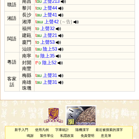
南昌
t
ɑu
上聲213
贛語
黎川
t
ou
上聲44
長沙
t
au
上聲41
湘語
湘潭
t
aɯ
上聲42
(～告)
福州
t
o
上聲32
建甌
t
au
上聲21
閩語
廈門
t
o
上聲53
汕頭
t
au
陰上53
南寧
t
u
陰上35
粵語
封開
tʰ
ɔ
陰上52
南豐
梅縣
t
au
上聲31
客家
南雄
t
au
上聲31
話
珠璣
新手入門
使用凡例
字庫統計
隨機漢字
最近被搜索的漢字
鳴謝
製作單位
私隱政策
免責聲明
意見簿