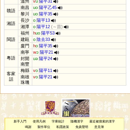
溫州
v
u
陽平31
南昌
uo
陽平乙45
贛語
黎川
uo
陽平35
長沙
o
陽平13
湘語
湘潭
o
陽平12
(～苗)
福州
h
uo
陽平53
閩語
建甌
o
陰去33
廈門
h
o
陽平35
南寧
w
ɔ
陽平21
粵語
封開
uə
陽平24
南豐
梅縣
v
o
陽平11
客家
南雄
v
o
陽平21
話
珠璣
新手入門
使用凡例
字庫統計
隨機漢字
最近被搜索的漢字
鳴謝
製作單位
私隱政策
免責聲明
意見簿