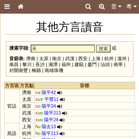
普
粵
其他方言讀音
搜索字頭:
或
音節表:
濟南
|
太原
|
南京
|
武漢
|
西安
|
上海
|
杭州
|
溫州
|
南昌
|
黎川
|
長沙
|
湘潭
|
福州
|
建甌
|
廈門
|
汕頭
|
南寧
|
封開南豐
|
梅縣
|
南雄珠璣
方言區
方言點
音標
濟南
x
ə
陽平42
太原
x
uɤ
平聲11
官話
南京
x
o
陽平24
武漢
x
uo
陽平213
西安
x
uo
陽平24
上海
ɦ
u
陽去13
吳語
杭州
ɦ
o
陽平213