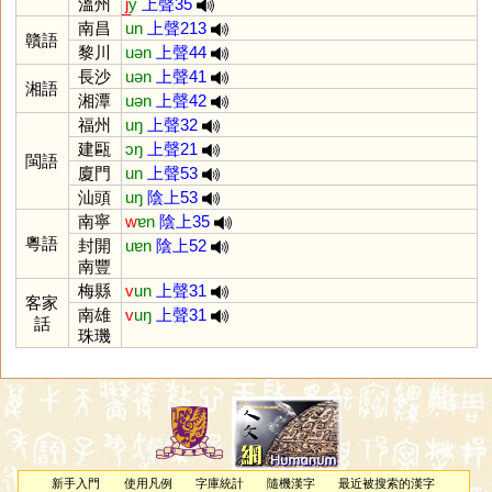
溫州
j̲
y
上聲35
南昌
un
上聲213
贛語
黎川
uən
上聲44
長沙
uən
上聲41
湘語
湘潭
uən
上聲42
福州
uŋ
上聲32
建甌
ɔŋ
上聲21
閩語
廈門
un
上聲53
汕頭
uŋ
陰上53
南寧
w
ɐn
陰上35
粵語
封開
uɐn
陰上52
南豐
梅縣
v
un
上聲31
客家
南雄
v
uŋ
上聲31
話
珠璣
新手入門
使用凡例
字庫統計
隨機漢字
最近被搜索的漢字