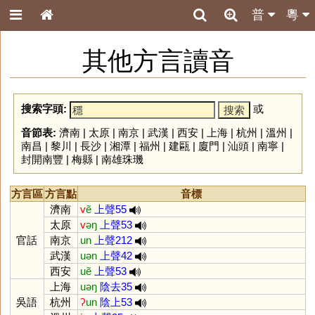
普
粵
其他方言讀音
搜索字頭:
或
音節表:
濟南
|
太原
|
南京
|
武漢
|
西安
|
上海
|
杭州
|
溫州
|
南昌
|
黎川
|
長沙
|
湘潭
|
福州
|
建甌
|
廈門
|
汕頭
|
南寧
|
封開南豐
|
梅縣
|
南雄珠璣
方言區
方言點
音標
濟南
v
ẽ
上聲55
太原
v
əŋ
上聲53
官話
南京
un
上聲212
武漢
uən
上聲42
西安
uẽ
上聲53
上海
uəŋ
陰去35
吳語
杭州
ʔ
un
陰上53