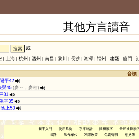
其他方言讀音
或
安
|
上海
|
杭州
|
溫州
|
南昌
|
黎川
|
長沙
|
湘潭
|
福州
|
建甌
|
廈門
|
音標
陽平42
去聲45
(麥～，麥秸)
平31
陽平35
陰上53
新手入門
使用凡例
字庫統計
隨機漢字
最近被搜索
鳴謝
製作單位
私隱政策
免責聲明
意見簿