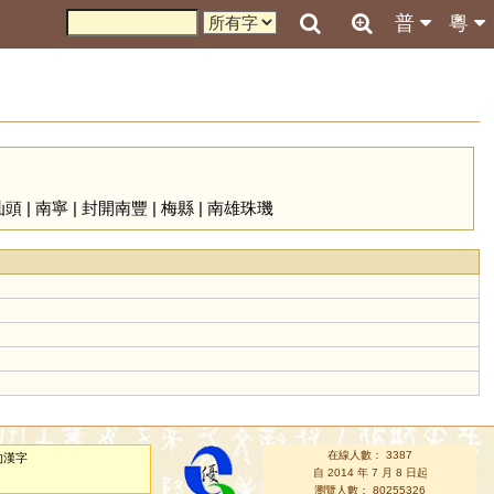
普
粵
汕頭
|
南寧
|
封開南豐
|
梅縣
|
南雄珠璣
在線人數： 3387
的漢字
自 2014 年 7 月 8 日起
瀏覽人數： 80255326