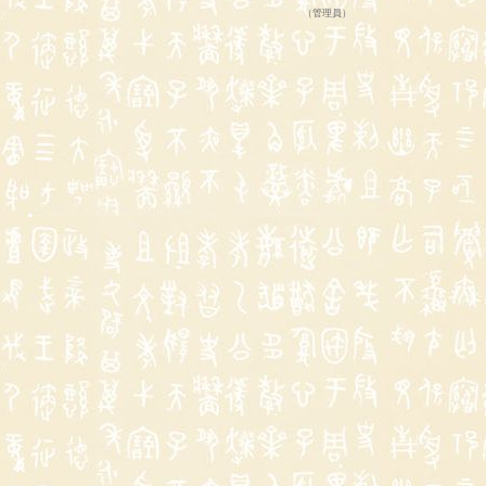
（
管理員
）