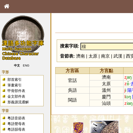
搜索字頭:
音節表:
濟南
|
太原
|
南京
|
武漢
|
西
中文
ENG
方言區
方言點
字形
濟南
ʐ
aŋ
部首索引
官話
太原
z
ɒ̃
筆畫索引
吳語
溫州
j
i
陽
甲骨部件表
廈門
l
iɔŋ
金文部件表
閩語
形義源流通解
汕頭
z
iaŋ
字音
粵語音節表
粵語聲母表
粵語韻母表