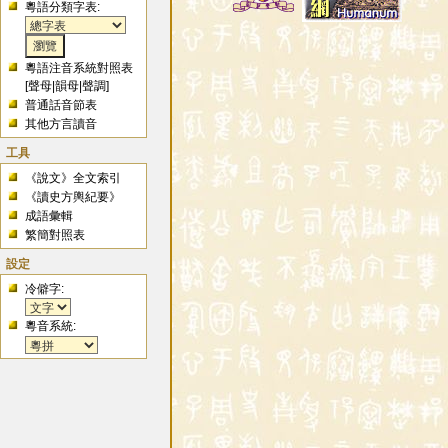
粵語分類字表:
粵語注音系統對照表
[
聲母
|
韻母
|
聲調
]
普通話音節表
其他方言讀音
工具
《說文》全文索引
《讀史方輿紀要》
成語彙輯
繁簡對照表
設定
冷僻字:
粵音系統: