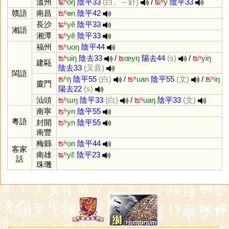
溫州
ʨʰ
oŋ
陰平33
(白。～針)
/
ʨʰ
y
陰平33
贛語
南昌
ʦʰ
ɵn
陰平42
長沙
ʨʰ
yẽ
陰平33
湘語
湘潭
ʨʰ
yẽ
陰平33
福州
ʦʰ
uoŋ
陰平44
ʦʰ
uiŋ
陰去33
/
ʦ
œyŋ
陽去44
(s)
/
ʦʰ
yiŋ
建甌
陰去33
(又音)
閩語
ʦʰ
ŋ̍
陰平55
(白)
/
ʦʰ
uan
陰平55
(文)
/
ʦʰ
iŋ
廈門
陽去22
(s)
汕頭
ʦʰ
ɯŋ
陰平33
(白)
/
ʦʰ
uaŋ
陰平33
(文)
南寧
ʦʰ
yn
陰平55
粵語
封開
ʦʰ
yn
陰平55
南豐
梅縣
ʦʰ
on
陰平44
客家
南雄
ʨʰ
yɛ̃
陰平23
話
珠璣