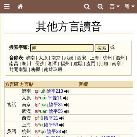
普
粵
其他方言讀音
搜索字頭:
或
音節表:
濟南
|
太原
|
南京
|
武漢
|
西安
|
上海
|
杭州
|
溫州
|
南昌
|
黎川
|
長沙
|
湘潭
|
福州
|
建甌
|
廈門
|
汕頭
|
南寧
|
封開南豐
|
梅縣
|
南雄珠璣
方言區
方言點
音標
濟南
tʂʰ
uã
陰平213
太原
ʦʰ
uæ̃
平聲11
官話
南京
tʂʰ
uaŋ
陰平31
武漢
ʦʰ
uan
陰平55
西安
pfʰ
ã
陰平21
上海
ʦʰ
ø
陰平53
吳語
杭州
ʦʰ
ʮõ
陰平33