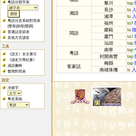
粵語分類字表:
黎川
t
ap
長沙
t
a
入
湘語
湘潭
t
ɒ
入
粵語注音系統對照表
福州
t
ɑʔ
[
聲母
|
韻母
|
聲調
]
建甌
t
a
陰
普通話音節表
閩語
廈門
t
aʔ
其他方言讀音
汕頭
t
ap
工具
南寧
t
ap
粵語
《說文》全文索引
封開南豐
t
ap
《讀史方輿紀要》
梅縣
t
ap
成語彙輯
客家話
南雄珠璣
t
ɛ
入
繁簡對照表
設定
冷僻字:
粵音系統: