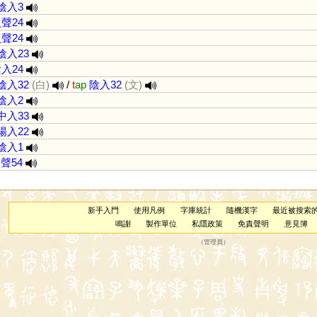
陰入3
聲24
聲24
陰入23
入24
陰入32
(白)
/
t
ap
陰入32
(文)
陰入2
中入33
陽入22
陰入1
聲54
新手入門
使用凡例
字庫統計
隨機漢字
最近被搜索
鳴謝
製作單位
私隱政策
免責聲明
意見簿
（
管理員
）