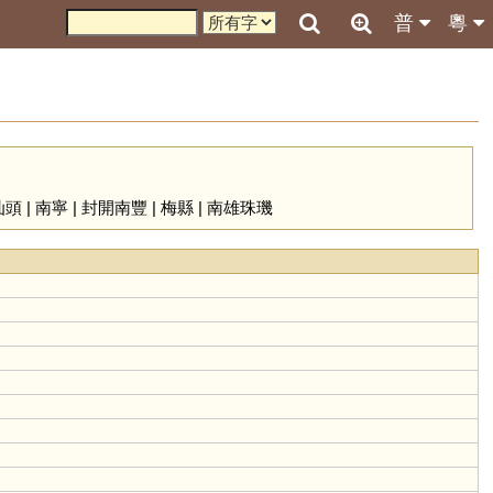
普
粵
汕頭
|
南寧
|
封開南豐
|
梅縣
|
南雄珠璣