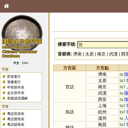
搜索字頭:
音節表:
濟南
|
太原
|
南京
|
武漢
|
西
中文
ENG
方言區
方言點
字形
濟南
t
a
陰
部首索引
太原
t
aʔ
筆畫索引
官話
南京
t
ɑʔ
甲骨部件表
武漢
t
a
陽
金文部件表
形義源流通解
西安
t
a
陰
上海
t
aʔ
字音
吳語
杭州
t
ɑʔ
粵語音節表
溫州
t
a
入
粵語聲母表
南昌
t
aʔ
粵語韻母表
贛語