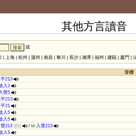
其他方言讀音
或
安
|
上海
|
杭州
|
溫州
|
南昌
|
黎川
|
長沙
|
湘潭
|
福州
|
建甌
|
廈門
|
音標
平213
陰入2
入聲5
平213
平21
陰入5
陰入5
聲213
(白)
/
t
ø
入聲213
陰入5