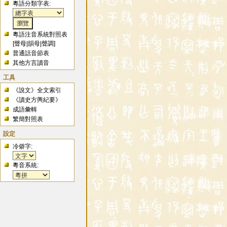
粵語分類字表:
粵語注音系統對照表
[
聲母
|
韻母
|
聲調
]
普通話音節表
其他方言讀音
工具
《說文》全文索引
《讀史方輿紀要》
成語彙輯
繁簡對照表
設定
冷僻字:
粵音系統: