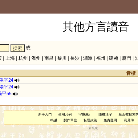
其他方言讀音
或
安
|
上海
|
杭州
|
溫州
|
南昌
|
黎川
|
長沙
|
湘潭
|
福州
|
建甌
|
廈門
|
音標
陽平24
陽平24
陽平55
新手入門
使用凡例
字庫統計
隨機漢字
最近被搜索
鳴謝
製作單位
私隱政策
免責聲明
意見簿
（
管理員
）