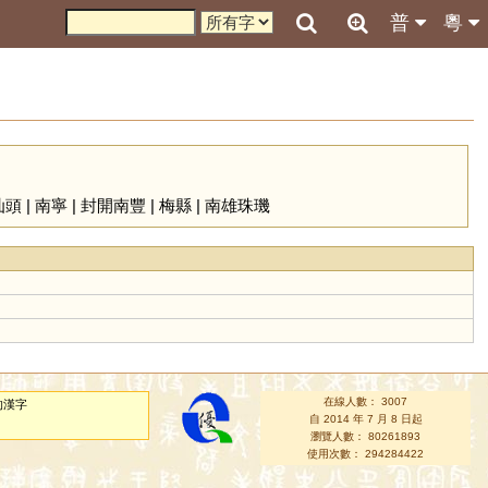
普
粵
汕頭
|
南寧
|
封開南豐
|
梅縣
|
南雄珠璣
在線人數： 3007
的漢字
自 2014 年 7 月 8 日起
瀏覽人數： 80261893
使用次數： 294284422