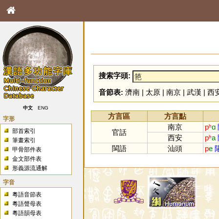
搜索字頭:
音節表:
濟南
|
太原
|
南京
|
武漢
|
西
中文
ENG
方言區
方言點
字形
南京
pʰ
ɑ
部首索引
官話
西安
pʰ
a
筆畫索引
閩語
汕頭
p
e
甲骨部件表
金文部件表
形義源流通解
字音
粵語音節表
粵語聲母表
粵語韻母表