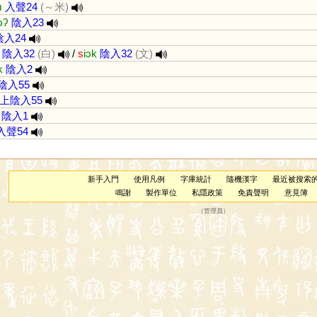
ɯ
入聲24
(～米)
ɔʔ
陰入23
陰入24
陰入32
(白)
/
s
iɔk
陰入32
(文)
k
陰入2
陰入55
上陰入55
陰入1
入聲54
新手入門
使用凡例
字庫統計
隨機漢字
最近被搜索
鳴謝
製作單位
私隱政策
免責聲明
意見簿
（
管理員
）