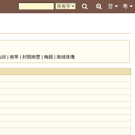
普
粵
汕頭
|
南寧
|
封開南豐
|
梅縣
|
南雄珠璣