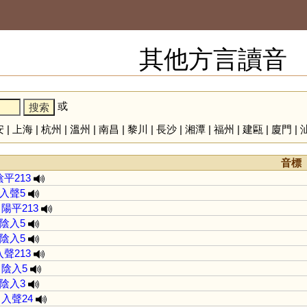
其他方言讀音
或
安
|
上海
|
杭州
|
溫州
|
南昌
|
黎川
|
長沙
|
湘潭
|
福州
|
建甌
|
廈門
|
音標
陰平213
入聲5
陽平213
陰入5
陰入5
入聲213
陰入5
陰入3
入聲24