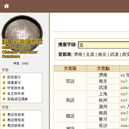
搜索字頭:
音節表:
濟南
|
太原
|
南京
|
武漢
|
西
中文
ENG
方言區
方言點
字形
濟南
ɕ
y
部首索引
官話
南京
s
uʔ
筆畫索引
武漢
ɕ
iəu
甲骨部件表
上海
s
oʔ
金文部件表
形義源流通解
吳語
杭州
s
oʔ
溫州
ɕ
o
字音
南昌
ɕ
iuʔ
粵語音節表
贛語
黎川
s
uʔ
粵語聲母表
長沙
s
iəu
粵語韻母表
湘語