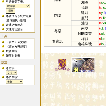
粵語分類字表:
湘潭
s
iə
福州
ʦʰ
u
建甌
s
y
閩語
粵語注音系統對照表
廈門
ʦʰ
ik
[
聲母
|
韻母
|
聲調
]
汕頭
ʦʰ
e
普通話音節表
南寧
ɬ
uk
其他方言讀音
粵語
封開南豐
s
ok
工具
梅縣
s
iuk
客家話
《說文》全文索引
南雄珠璣
ɕ
io
《讀史方輿紀要》
成語彙輯
繁簡對照表
設定
冷僻字:
粵音系統: