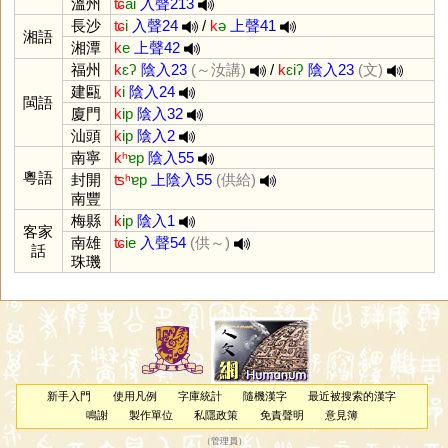
溫州
ʨ
ai
入聲213
長沙
ʨ
i
入聲24
/
k
ə
上聲41
湘語
湘潭
k
e
上聲42
福州
k
ɛʔ
陰入23
(～汝講)
/
k
ɛiʔ
陰入23
(文)
建甌
k
i
陰入24
閩語
廈門
k
ip
陰入32
汕頭
k
ip
陰入2
南寧
kʰ
ɐp
陰入55
粵語
封開
ʦʰ
ɐp
上陰入55
(供給)
南豐
梅縣
k
ip
陰入1
客家
南雄
ʨ
ie
入聲54
(供～)
話
珠璣
新手入門
使用凡例
字庫統計
隨機漢字
最近被搜索的漢字
鳴謝
製作單位
私隱政策
免責聲明
意見簿
（
管理員
）