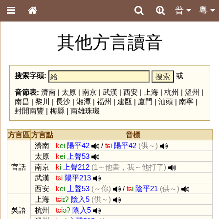
普
粵
其他方言讀音
搜索字頭:
或
音節表:
濟南
|
太原
|
南京
|
武漢
|
西安
|
上海
|
杭州
|
溫州
|
南昌
|
黎川
|
長沙
|
湘潭
|
福州
|
建甌
|
廈門
|
汕頭
|
南寧
|
封開南豐
|
梅縣
|
南雄珠璣
方言區
方言點
音標
濟南
k
ei
陽平42
/
ʨ
i
陽平42
(供～)
太原
k
ei
上聲53
官話
南京
k
i
上聲212
(1～他書，我～他打了)
武漢
ʨ
i
陽平213
西安
k
ei
上聲53
(～你)
/
ʨ
i
陰平21
(供～)
上海
ʨ
iɪʔ
陰入5
(供～)
吳語
杭州
ʨ
iəʔ
陰入5