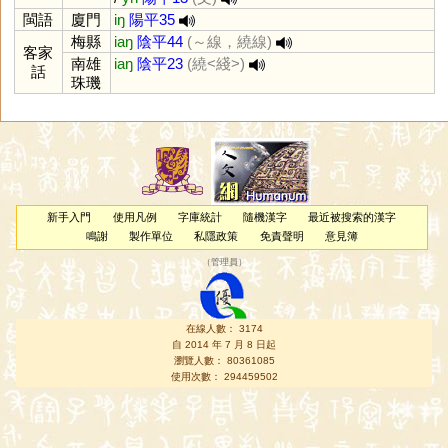
閩語
廈門
iŋ
陽平35
梅縣
iaŋ
陰平44
(～線，繞線)
客家
南雄
iaŋ
陰平23
(繞<綫>)
話
珠璣
新手入門
使用凡例
字庫統計
隨機漢字
最近被搜索的漢字
鳴謝
製作單位
私隱政策
免責聲明
意見簿
（
管理員
）
在線人數： 3174
自 2014 年 7 月 8 日起
瀏覽人數： 80361085
使用次數： 294459502