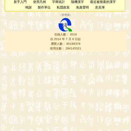
新手入門
使用凡例
字庫統計
隨機漢字
最近被搜索的漢字
鳴謝
製作單位
私隱政策
免責聲明
意見簿
（
管理員
）
在線人數： 3016
自 2014 年 7 月 8 日起
瀏覽人數： 80189379
使用次數： 294145521