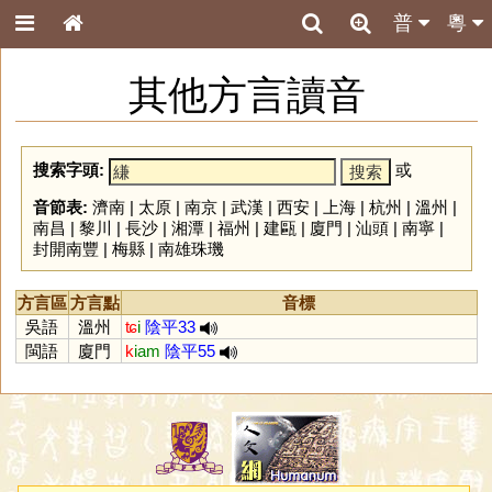
普
粵
其他方言讀音
搜索字頭:
或
音節表:
濟南
|
太原
|
南京
|
武漢
|
西安
|
上海
|
杭州
|
溫州
|
南昌
|
黎川
|
長沙
|
湘潭
|
福州
|
建甌
|
廈門
|
汕頭
|
南寧
|
封開南豐
|
梅縣
|
南雄珠璣
方言區
方言點
音標
吳語
溫州
ʨ
i
陰平33
閩語
廈門
k
iam
陰平55