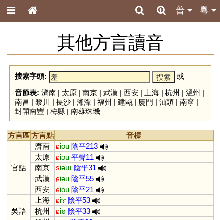
普
粵
其他方言讀音
搜索字頭:
或
音節表:
濟南
|
太原
|
南京
|
武漢
|
西安
|
上海
|
杭州
|
溫州
|
南昌
|
黎川
|
長沙
|
湘潭
|
福州
|
建甌
|
廈門
|
汕頭
|
南寧
|
封開南豐
|
梅縣
|
南雄珠璣
方言區
方言點
音標
濟南
ɕ
iou
陰平213
太原
ɕ
iəu
平聲11
官話
南京
s
iəɯ
陰平31
武漢
ɕ
iəu
陰平55
西安
ɕ
iou
陰平21
上海
ɕ
iɤ
陰平53
吳語
杭州
ɕ
iø
陰平33