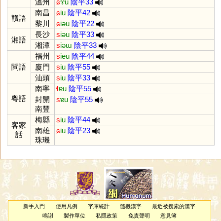
溫州
ɕ
ɤu
陰平33
南昌
ɕ
iu
陰平42
贛語
黎川
ɕ
iəu
陰平22
長沙
s
iəu
陰平33
湘語
湘潭
s
iəɯ
陰平33
福州
s
ieu
陰平44
閩語
廈門
s
iu
陰平55
汕頭
s
iu
陰平33
南寧
ɬ
ɐu
陰平55
粵語
封開
s
ɐu
陰平55
南豐
梅縣
s
iu
陰平44
客家
南雄
ɕ
iu
陰平23
話
珠璣
新手入門
使用凡例
字庫統計
隨機漢字
最近被搜索的漢字
鳴謝
製作單位
私隱政策
免責聲明
意見簿