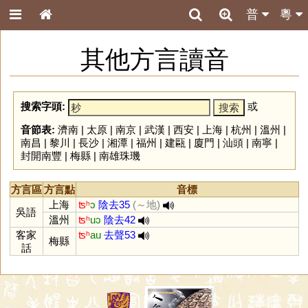
普
粵
其他方言讀音
搜索字頭:
或
音節表:
濟南
|
太原
|
南京
|
武漢
|
西安
|
上海
|
杭州
|
溫州
|
南昌
|
黎川
|
長沙
|
湘潭
|
福州
|
建甌
|
廈門
|
汕頭
|
南寧
|
封開南豐
|
梅縣
|
南雄珠璣
方言區
方言點
音標
上海
ʦʰ
ɔ
陰去35
(～地)
吳語
溫州
ʦʰ
uɔ
陰去42
客家
ʦʰ
au
去聲53
梅縣
話