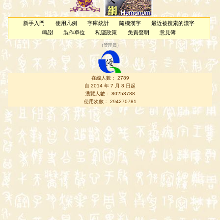
新手入門
使用凡例
字庫統計
隨機漢字
最近被搜索的漢字
鳴謝
製作單位
私隱政策
免責聲明
意見簿
（
管理員
）
在線人數： 2789
自 2014 年 7 月 8 日起
瀏覽人數： 80253788
使用次數： 294270781