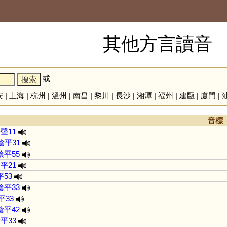
其他方言讀音
或
安
|
上海
|
杭州
|
溫州
|
南昌
|
黎川
|
長沙
|
湘潭
|
福州
|
建甌
|
廈門
|
音標
聲11
陰平31
陰平55
平21
平53
陰平33
平33
陰平42
平33