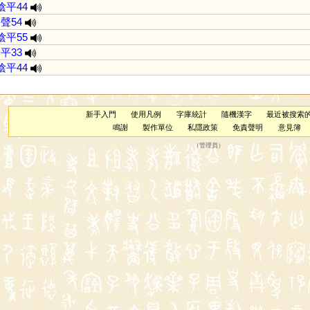
陰平44
聲54
陰平55
平33
陰平44
新手入門
使用凡例
字庫統計
隨機漢字
最近被搜索
鳴謝
製作單位
私隱政策
免責聲明
意見簿
（
管理員
）