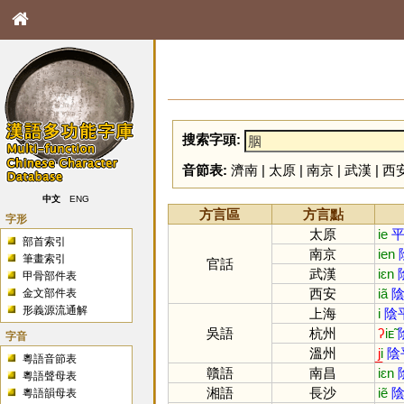
搜索字頭:
音節表:
濟南
|
太原
|
南京
|
武漢
|
西
中文
ENG
方言區
方言點
字形
太原
ie
平
部首索引
南京
ien
筆畫索引
官話
武漢
iɛn
甲骨部件表
西安
iã
陰
金文部件表
形義源流通解
上海
i
陰
吳語
杭州
ʔ
iᴇ̃
字音
溫州
j̲
i
陰
粵語音節表
贛語
南昌
iɛn
粵語聲母表
湘語
長沙
iẽ
陰
粵語韻母表