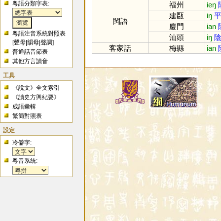
粵語分類字表:
福州
ieŋ
建甌
iŋ
平
閩語
廈門
ian
粵語注音系統對照表
汕頭
iŋ
陰
[
聲母
|
韻母
|
聲調
]
客家話
梅縣
ian
普通話音節表
其他方言讀音
工具
《說文》全文索引
《讀史方輿紀要》
成語彙輯
繁簡對照表
設定
冷僻字:
粵音系統: