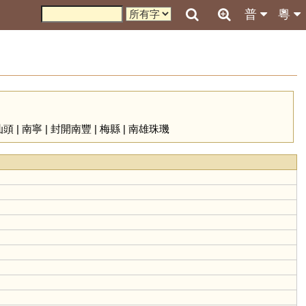
普
粵
汕頭
|
南寧
|
封開南豐
|
梅縣
|
南雄珠璣