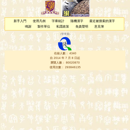
新手入門
使用凡例
字庫統計
隨機漢字
最近被搜索的漢字
鳴謝
製作單位
私隱政策
免責聲明
意見簿
（
管理員
）
在線人數： 4340
自 2014 年 7 月 8 日起
瀏覽人數： 80020870
使用次數： 293846135