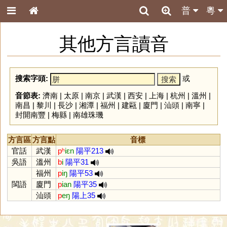
普
粵
其他方言讀音
搜索字頭:
或
音節表:
濟南
|
太原
|
南京
|
武漢
|
西安
|
上海
|
杭州
|
溫州
|
南昌
|
黎川
|
長沙
|
湘潭
|
福州
|
建甌
|
廈門
|
汕頭
|
南寧
|
封開南豐
|
梅縣
|
南雄珠璣
方言區
方言點
音標
官話
武漢
pʰ
iɛn
陽平213
吳語
溫州
b
i
陽平31
福州
p
iŋ
陽平53
閩語
廈門
p
ian
陽平35
汕頭
p
eŋ
陽上35