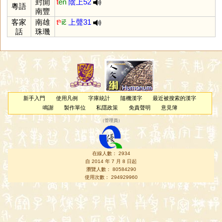
封開
t
en
陰上52
粵語
南豐
客家
南雄
tʰ
iɛ̃
上聲31
話
珠璣
新手入門
使用凡例
字庫統計
隨機漢字
最近被搜索的漢字
鳴謝
製作單位
私隱政策
免責聲明
意見簿
（
管理員
）
在線人數： 2934
自 2014 年 7 月 8 日起
瀏覽人數： 80584290
使用次數： 294929960