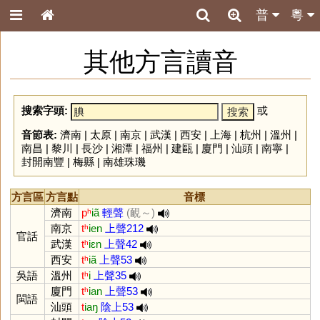
普
粵
其他方言讀音
搜索字頭:
或
音節表:
濟南
|
太原
|
南京
|
武漢
|
西安
|
上海
|
杭州
|
溫州
|
南昌
|
黎川
|
長沙
|
湘潭
|
福州
|
建甌
|
廈門
|
汕頭
|
南寧
|
封開南豐
|
梅縣
|
南雄珠璣
方言區
方言點
音標
濟南
pʰ
iã
輕聲
(靦～)
南京
tʰ
ien
上聲212
官話
武漢
tʰ
iɛn
上聲42
西安
tʰ
iã
上聲53
吳語
溫州
tʰ
i
上聲35
廈門
tʰ
ian
上聲53
閩語
汕頭
t
iaŋ
陰上53