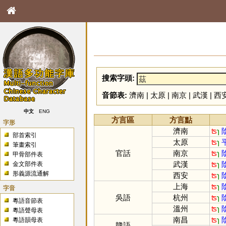
搜索字頭:
音節表:
濟南
|
太原
|
南京
|
武漢
|
西
中文
ENG
方言區
方言點
字形
濟南
ʦ
ɿ
部首索引
太原
ʦ
ɿ
筆畫索引
官話
南京
ʦ
ɿ
甲骨部件表
武漢
ʦ
ɿ
金文部件表
形義源流通解
西安
ʦ
ɿ
上海
ʦ
ɿ
字音
吳語
杭州
ʦ
ɿ
粵語音節表
溫州
ʦ
ɿ
粵語聲母表
南昌
ʦ
ɿ
粵語韻母表
贛語