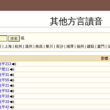
其他方言讀音
或
安
|
上海
|
杭州
|
溫州
|
南昌
|
黎川
|
長沙
|
湘潭
|
福州
|
建甌
|
廈門
|
音標
陰平213
平聲11
陰平31
陰平55
陰平21
陰平53
陰平33
陰平33
陰平42