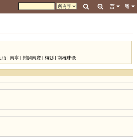
普
粵
汕頭
|
南寧
|
封開南豐
|
梅縣
|
南雄珠璣