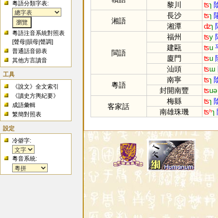
粵語分類字表:
黎川
ʦ
ɿ
長沙
ʦ
ɿ
湘語
湘潭
ʣ
ɿ
粵語注音系統對照表
福州
ʦ
y
[
聲母
|
韻母
|
聲調
]
建甌
ʦ
u
普通話音節表
閩語
廈門
ʦ
u
其他方言讀音
汕頭
ʦ
ɯ
工具
南寧
ʦ
ɿ
粵語
《說文》全文索引
封開南豐
ʦ
uə
《讀史方輿紀要》
梅縣
ʦ
ɿ
成語彙輯
客家話
南雄珠璣
ʦʰ
ɿ
繁簡對照表
設定
冷僻字:
粵音系統: