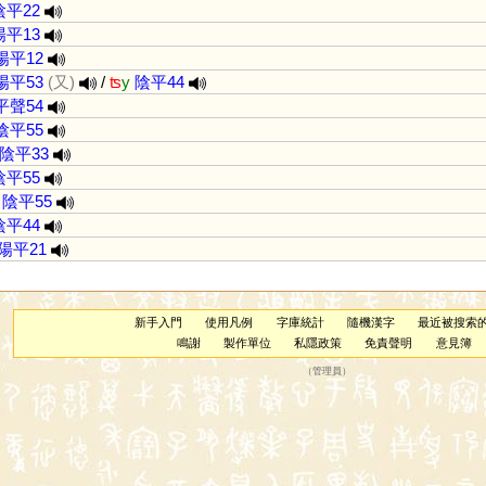
陰平22
陽平13
陽平12
陽平53
(又)
/
ʦ
y
陰平44
平聲54
陰平55
陰平33
陰平55
陰平55
陰平44
陽平21
新手入門
使用凡例
字庫統計
隨機漢字
最近被搜索
鳴謝
製作單位
私隱政策
免責聲明
意見簿
（
管理員
）