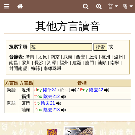
普
粵
其他方言讀音
搜索字頭:
或
音節表:
濟南
|
太原
|
南京
|
武漢
|
西安
|
上海
|
杭州
|
溫州
|
南昌
|
黎川
|
長沙
|
湘潭
|
福州
|
建甌
|
廈門
|
汕頭
|
南寧
|
封開南豐
|
梅縣
|
南雄珠璣
方言區
方言點
音標
吳語
溫州
d
øy
陽平31
(於～)
/
tʰ
øy
陰去42
福州
tʰ
ou
陰去212
閩語
廈門
tʰ
ɔ
陰去21
汕頭
tʰ
ou
陰去213