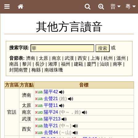
普
粵
其他方言讀音
搜索字頭:
或
音節表:
濟南
|
太原
|
南京
|
武漢
|
西安
|
上海
|
杭州
|
溫州
|
南昌
|
黎川
|
長沙
|
湘潭
|
福州
|
建甌
|
廈門
|
汕頭
|
南寧
|
封開南豐
|
梅縣
|
南雄珠璣
方言區
方言點
音標
x
ua
陽平42
濟南
x
ua
去聲21
(姓)
太原
x
ua
平聲11
官話
南京
x
uɑ
陽平24
(中～，姓)
武漢
x
ua
陽平213
x
ua
陰平21
(中～)
西安
x
ua
去聲44
(～山)