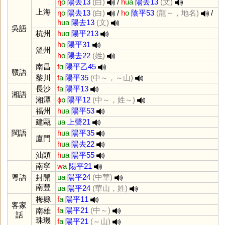
ŋ
o
陽去13
(白)
/
ɦ
ua
陽去13
(文)
上海
ŋ
o
陽去13
(白)
/
h
o
陰平53
(龍～，地名)
/
ɦ
ua
陽去13
(文)
吳語
杭州
ɦ
uɑ
陽平213
ɦ
o
陽平31
溫州
ɦ
o
陽去22
(姓)
南昌
f
ɑ
陽平乙45
贛語
黎川
f
a
陽平35
(中～，～山)
長沙
f
a
陽平13
湘語
湘潭
ɸ
ɒ
陽平12
(中～，姓～)
福州
h
ua
陽平53
建甌
ua
上聲21
閩語
h
ua
陽平35
廈門
h
ua
陽去22
汕頭
h
ua
陽平55
南寧
w
a
陽平21
粵語
ua
陽平24
(中華)
封開
南豐
ua
陽平24
(華山，姓)
梅縣
f
a
陽平11
客家
f
a
陽平21
(中～)
南雄
話
珠璣
f
a
陽平21
(～山)