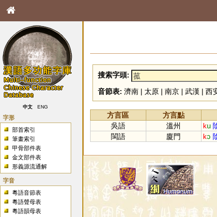
搜索字頭:
音節表:
濟南
|
太原
|
南京
|
武漢
|
西
中文
ENG
方言區
方言點
字形
吳語
溫州
k
u
部首索引
閩語
廈門
k
ɔ
筆畫索引
甲骨部件表
金文部件表
形義源流通解
字音
粵語音節表
粵語聲母表
粵語韻母表