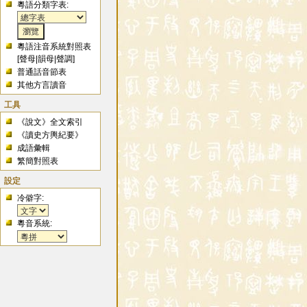
粵語分類字表:
粵語注音系統對照表
[
聲母
|
韻母
|
聲調
]
普通話音節表
其他方言讀音
工具
《說文》全文索引
《讀史方輿紀要》
成語彙輯
繁簡對照表
設定
冷僻字:
粵音系統: