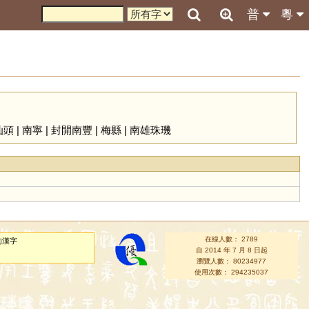
普
粵
汕頭
|
南寧
|
封開南豐
|
梅縣
|
南雄珠璣
在線人數： 2789
的漢字
自 2014 年 7 月 8 日起
瀏覽人數： 80234977
使用次數： 294235037