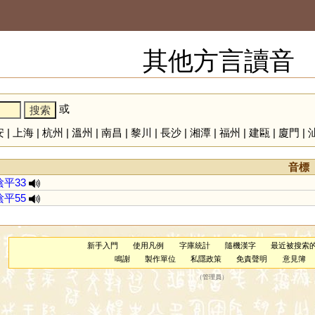
其他方言讀音
或
安
|
上海
|
杭州
|
溫州
|
南昌
|
黎川
|
長沙
|
湘潭
|
福州
|
建甌
|
廈門
|
音標
陰平33
陰平55
新手入門
使用凡例
字庫統計
隨機漢字
最近被搜索
鳴謝
製作單位
私隱政策
免責聲明
意見簿
（
管理員
）