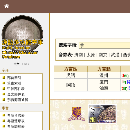
搜索字頭:
音節表:
濟南
|
太原
|
南京
|
武漢
|
西
中文
ENG
方言區
方言點
字形
吳語
溫州
d
eŋ
部首索引
廈門
t
iŋ
筆畫索引
閩語
汕頭
t
eŋ
甲骨部件表
金文部件表
形義源流通解
字音
粵語音節表
粵語聲母表
粵語韻母表