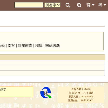
普
粵
汕頭
|
南寧
|
封開南豐
|
梅縣
|
南雄珠璣
在線人數： 3238
的漢字
自 2014 年 7 月 8 日起
瀏覽人數： 80294581
使用次數： 294335901