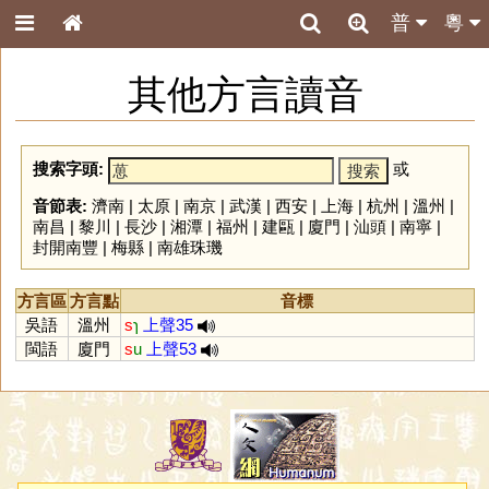
普
粵
其他方言讀音
搜索字頭:
或
音節表:
濟南
|
太原
|
南京
|
武漢
|
西安
|
上海
|
杭州
|
溫州
|
南昌
|
黎川
|
長沙
|
湘潭
|
福州
|
建甌
|
廈門
|
汕頭
|
南寧
|
封開南豐
|
梅縣
|
南雄珠璣
方言區
方言點
音標
吳語
溫州
s
ɿ
上聲35
閩語
廈門
s
u
上聲53