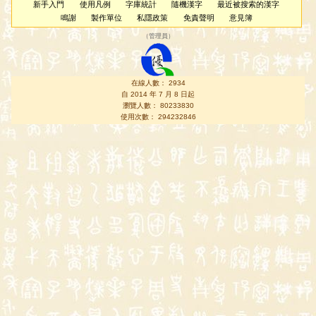
新手入門
使用凡例
字庫統計
隨機漢字
最近被搜索的漢字
鳴謝
製作單位
私隱政策
免責聲明
意見簿
（
管理員
）
在線人數： 2934
自 2014 年 7 月 8 日起
瀏覽人數： 80233830
使用次數： 294232846