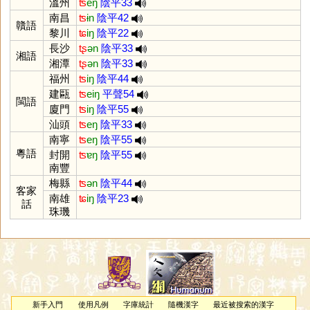
溫州
ʦ
eŋ
陰平33
南昌
ʦ
ɨn
陰平42
贛語
黎川
ʨ
iŋ
陰平22
長沙
tʂ
ən
陰平33
湘語
湘潭
tʂ
ən
陰平33
福州
ʦ
iŋ
陰平44
建甌
ʦ
eiŋ
平聲54
閩語
廈門
ʦ
iŋ
陰平55
汕頭
ʦ
eŋ
陰平33
南寧
ʦ
eŋ
陰平55
粵語
封開
ʦ
ɐŋ
陰平55
南豐
梅縣
ʦ
ən
陰平44
客家
南雄
ʨ
iŋ
陰平23
話
珠璣
新手入門
使用凡例
字庫統計
隨機漢字
最近被搜索的漢字