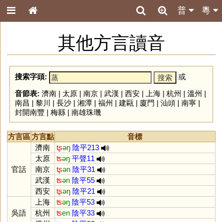
普
粵
其他方言讀音
搜索字頭:
或
音節表:
濟南
|
太原
|
南京
|
武漢
|
西安
|
上海
|
杭州
|
溫州
|
南昌
|
黎川
|
長沙
|
湘潭
|
福州
|
建甌
|
廈門
|
汕頭
|
南寧
|
封開南豐
|
梅縣
|
南雄珠璣
方言區
方言點
音標
濟南
tʂ
əŋ
陰平213
太原
ʦ
əŋ
平聲11
官話
南京
tʂ
ən
陰平31
武漢
ʦ
ən
陰平55
西安
tʂ
əŋ
陰平21
上海
ʦ
əŋ
陰平53
吳語
杭州
ʦ
en
陰平33