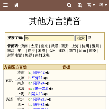
普
粵
其他方言讀音
搜索字頭:
或
音節表:
濟南
|
太原
|
南京
|
武漢
|
西安
|
上海
|
杭州
|
溫州
|
南昌
|
黎川
|
長沙
|
湘潭
|
福州
|
建甌
|
廈門
|
汕頭
|
南寧
|
封開南豐
|
梅縣
|
南雄珠璣
方言區
方言點
音標
濟南
l
aŋ
陽平42
太原
l
ɒ̃
平聲11
官話
南京
l
aŋ
陽平24
武漢
n
aŋ
陽平213
上海
l
ɑ̃
陽去13
吳語
杭州
l
ɑŋ
陽平213
溫州
l
uɔ
陽平31