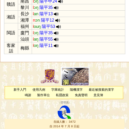
南昌
l
ɔŋ
陽平甲24
贛語
黎川
l
ɔŋ
陽平35
長沙
l
an
陽平13
湘語
湘潭
n
ɔn
陽平12
福州
l
ouŋ
陽平53
閩語
廈門
l
ɔŋ
陽平35
汕頭
l
aŋ
陽平55
客家
l
oŋ
陽平11
梅縣
話
新手入門
使用凡例
字庫統計
隨機漢字
最近被搜索的漢字
鳴謝
製作單位
私隱政策
免責聲明
意見簿
（
管理員
）
在線人數： 3472
自 2014 年 7 月 8 日起