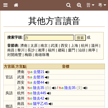
普
粵
其他方言讀音
搜索字頭:
或
音節表:
濟南
|
太原
|
南京
|
武漢
|
西安
|
上海
|
杭州
|
溫州
|
南昌
|
黎川
|
長沙
|
湘潭
|
福州
|
建甌
|
廈門
|
汕頭
|
南寧
|
封開南豐
|
梅縣
|
南雄珠璣
方言區
方言點
音標
濟南
tʂ
a
去聲21
官話
武漢
ʦ
a
去聲35
西安
ʦ
a
去聲44
上海
ʦ
o
陰去35
(白)
/
ʦ
a
陰去35
(文)
吳語
杭州
ʦ
ɑ
陰去445
溫州
ʦ
o
陰去42
南昌
ʦ
ɑ
陽平乙45
贛語