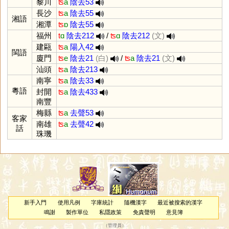
黎川
ʦ
a
陰去53
長沙
ʦ
a
陰去55
湘語
湘潭
ʦ
ɒ
陰去55
福州
t
ɑ
陰去212
/
ʦ
ɑ
陰去212
(文)
建甌
ʦ
a
陽入42
閩語
廈門
ʦ
e
陰去21
(白)
/
ʦ
a
陰去21
(文)
汕頭
ʦ
a
陰去213
南寧
ʦ
a
陰去33
粵語
封開
ʦ
a
陰去433
南豐
梅縣
ʦ
a
去聲53
客家
南雄
ʦ
a
去聲42
話
珠璣
新手入門
使用凡例
字庫統計
隨機漢字
最近被搜索的漢字
鳴謝
製作單位
私隱政策
免責聲明
意見簿
（
管理員
）