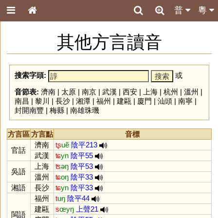
普
粵
其他方言讀音
搜索字頭:
或
音節表:
濟南
|
太原
|
南京
|
武漢
|
西安
|
上海
|
杭州
|
溫州
|
南昌
|
黎川
|
長沙
|
湘潭
|
福州
|
建甌
|
廈門
|
汕頭
|
南寧
|
封開南豐
|
梅縣
|
南雄珠璣
方言區
方言點
音標
濟南
tʂ
uẽ
陰平213
官話
武漢
ʨ
yn
陰平55
上海
ʦ
əŋ
陰平53
吳語
溫州
ʨ
oŋ
陰平33
湘語
長沙
ʨ
yn
陰平33
福州
t
uŋ
陰平44
建甌
s
œyŋ
上聲21
閩語