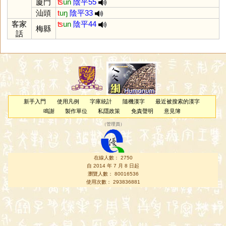
廈門
ʦ
un
陰平55
汕頭
t
uŋ
陰平33
客家
ʦ
un
陰平44
梅縣
話
新手入門
使用凡例
字庫統計
隨機漢字
最近被搜索的漢字
鳴謝
製作單位
私隱政策
免責聲明
意見簿
（
管理員
）
在線人數： 2750
自 2014 年 7 月 8 日起
瀏覽人數： 80016536
使用次數： 293836881