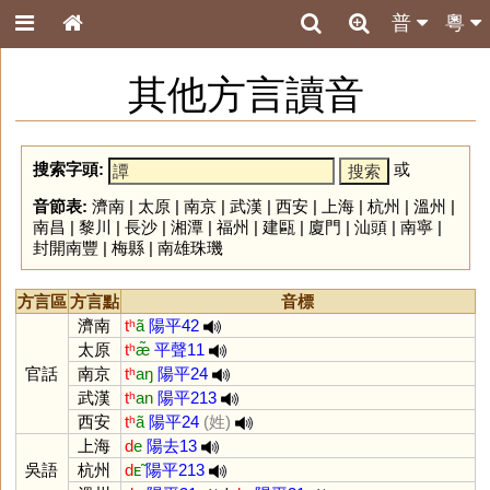
普
粵
其他方言讀音
搜索字頭:
或
音節表:
濟南
|
太原
|
南京
|
武漢
|
西安
|
上海
|
杭州
|
溫州
|
南昌
|
黎川
|
長沙
|
湘潭
|
福州
|
建甌
|
廈門
|
汕頭
|
南寧
|
封開南豐
|
梅縣
|
南雄珠璣
方言區
方言點
音標
濟南
tʰ
ã
陽平42
太原
tʰ
æ̃
平聲11
官話
南京
tʰ
aŋ
陽平24
武漢
tʰ
an
陽平213
西安
tʰ
ã
陽平24
(姓)
上海
d
e
陽去13
吳語
杭州
d
ᴇ̃
陽平213