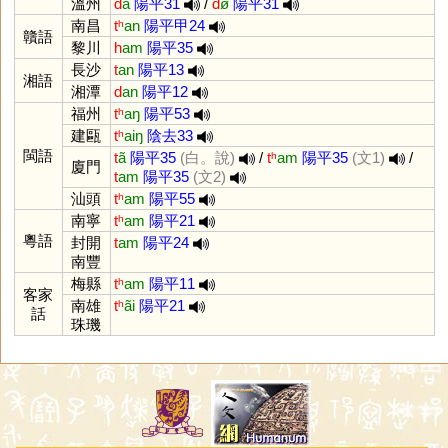
溫州
d
a
陽平31
/
d
ø
陽平31
南昌
tʰ
an
陽平甲24
贛語
黎川
h
am
陽平35
長沙
t
an
陽平13
湘語
湘潭
d
an
陽平12
福州
tʰ
aŋ
陽平53
建甌
tʰ
aiŋ
陰去33
閩語
t
ã
陽平35
(白。說)
/
tʰ
am
陽平35
(文1)
/
廈門
t
am
陽平35
(文2)
汕頭
tʰ
am
陽平55
南寧
tʰ
am
陽平21
粵語
封開
t
am
陽平24
南豐
梅縣
tʰ
am
陽平11
客家
南雄
tʰ
ãi
陽平21
話
珠璣