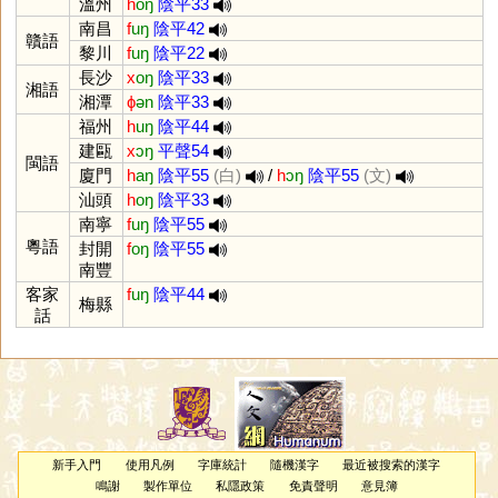
溫州
h
oŋ
陰平33
南昌
f
uŋ
陰平42
贛語
黎川
f
uŋ
陰平22
長沙
x
oŋ
陰平33
湘語
湘潭
ɸ
ən
陰平33
福州
h
uŋ
陰平44
建甌
x
ɔŋ
平聲54
閩語
廈門
h
aŋ
陰平55
(白)
/
h
ɔŋ
陰平55
(文)
汕頭
h
oŋ
陰平33
南寧
f
uŋ
陰平55
粵語
封開
f
oŋ
陰平55
南豐
客家
f
uŋ
陰平44
梅縣
話
新手入門
使用凡例
字庫統計
隨機漢字
最近被搜索的漢字
鳴謝
製作單位
私隱政策
免責聲明
意見簿