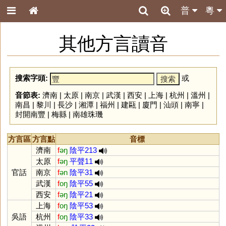
普
粵
其他方言讀音
搜索字頭:
或
音節表:
濟南
|
太原
|
南京
|
武漢
|
西安
|
上海
|
杭州
|
溫州
|
南昌
|
黎川
|
長沙
|
湘潭
|
福州
|
建甌
|
廈門
|
汕頭
|
南寧
|
封開南豐
|
梅縣
|
南雄珠璣
方言區
方言點
音標
濟南
f
əŋ
陰平213
太原
f
əŋ
平聲11
官話
南京
f
ən
陰平31
武漢
f
oŋ
陰平55
西安
f
əŋ
陰平21
上海
f
oŋ
陰平53
吳語
杭州
f
oŋ
陰平33