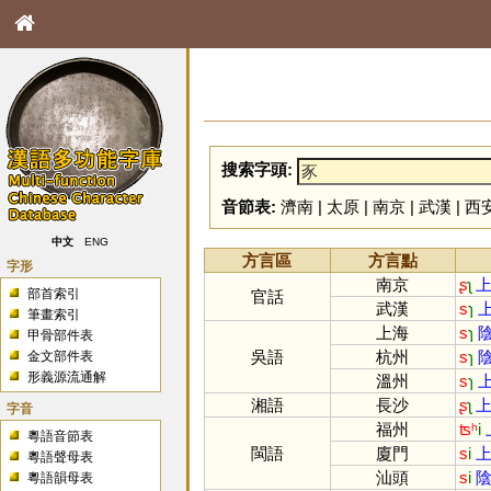
搜索字頭:
音節表:
濟南
|
太原
|
南京
|
武漢
|
西
中文
ENG
方言區
方言點
字形
南京
ʂ
ʅ
上
部首索引
官話
武漢
s
ɿ
上
筆畫索引
上海
s
ɿ
陰
甲骨部件表
吳語
杭州
s
ɿ
陰
金文部件表
形義源流通解
溫州
s
ɿ
上
湘語
長沙
ʂ
ʅ
上
字音
福州
ʦʰ
i
粵語音節表
閩語
廈門
s
i
上
粵語聲母表
汕頭
s
i
陰
粵語韻母表