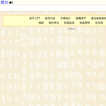
聲31
新手入門
使用凡例
字庫統計
隨機漢字
最近被搜索
鳴謝
製作單位
私隱政策
免責聲明
意見簿
（
管理員
）