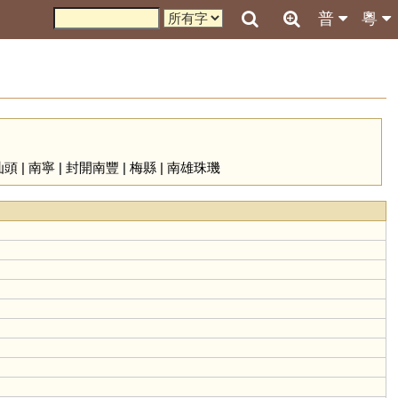
普
粵
汕頭
|
南寧
|
封開南豐
|
梅縣
|
南雄珠璣