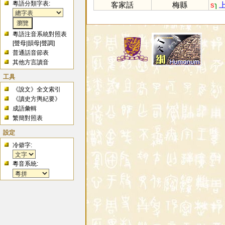
粵語分類字表:
客家話
梅縣
s
ɿ
上
粵語注音系統對照表
[
聲母
|
韻母
|
聲調
]
普通話音節表
其他方言讀音
工具
《說文》全文索引
《讀史方輿紀要》
成語彙輯
繁簡對照表
設定
冷僻字:
粵音系統: