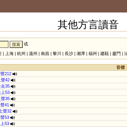
其他方言讀音
或
安
|
上海
|
杭州
|
溫州
|
南昌
|
黎川
|
長沙
|
湘潭
|
福州
|
建甌
|
廈門
|
音標
聲212
聲42
去35
上53
聲35
聲41
上聲32
聲53
上53