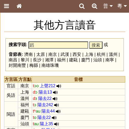
普
粵
其他方言讀音
搜索字頭:
或
音節表:
濟南
|
太原
|
南京
|
武漢
|
西安
|
上海
|
杭州
|
溫州
|
南昌
|
黎川
|
長沙
|
湘潭
|
福州
|
建甌
|
廈門
|
汕頭
|
南寧
|
封開南豐
|
梅縣
|
南雄珠璣
方言區
方言點
音標
官話
南京
t
ɔo
上聲212
上海
d
ɔ
陽去13
吳語
溫州
d
ɜ
陽去22
福州
t
ɔ
陽去242
建甌
tʰ
au
陽去44
閩語
廈門
t
o
陽去22
汕頭
t
au
陽上35