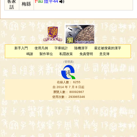
客家
tʰ
au
陰平44
梅縣
話
新手入門
使用凡例
字庫統計
隨機漢字
最近被搜索的漢字
鳴謝
製作單位
私隱政策
免責聲明
意見簿
（
管理員
）
在線人數： 6255
自 2014 年 7 月 8 日起
瀏覽人數： 80092867
使用次數： 293965346