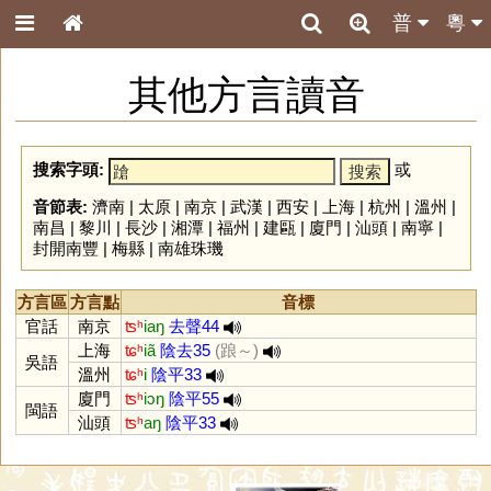
普
粵
其他方言讀音
搜索字頭:
或
音節表:
濟南
|
太原
|
南京
|
武漢
|
西安
|
上海
|
杭州
|
溫州
|
南昌
|
黎川
|
長沙
|
湘潭
|
福州
|
建甌
|
廈門
|
汕頭
|
南寧
|
封開南豐
|
梅縣
|
南雄珠璣
方言區
方言點
音標
官話
南京
ʦʰ
iaŋ
去聲44
上海
ʨʰ
iã
陰去35
(踉～)
吳語
溫州
ʨʰ
i
陰平33
廈門
ʦʰ
iɔŋ
陰平55
閩語
汕頭
ʦʰ
aŋ
陰平33