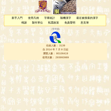
新手入門
使用凡例
字庫統計
隨機漢字
最近被搜索的漢字
鳴謝
製作單位
私隱政策
免責聲明
意見簿
（
管理員
）
在線人數： 3139
自 2014 年 7 月 8 日起
瀏覽人數： 80106419
使用次數： 293993989