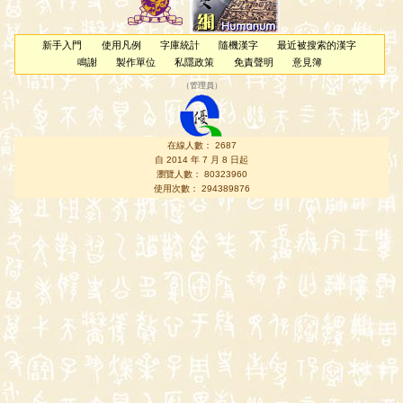
新手入門
使用凡例
字庫統計
隨機漢字
最近被搜索的漢字
鳴謝
製作單位
私隱政策
免責聲明
意見簿
（
管理員
）
在線人數： 2687
自 2014 年 7 月 8 日起
瀏覽人數： 80323960
使用次數： 294389876