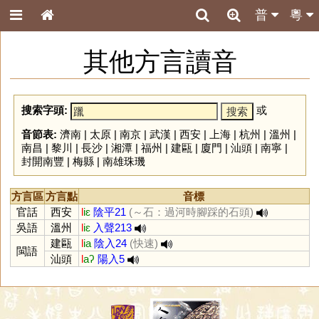
普
粵
其他方言讀音
搜索字頭:
或
音節表:
濟南
|
太原
|
南京
|
武漢
|
西安
|
上海
|
杭州
|
溫州
|
南昌
|
黎川
|
長沙
|
湘潭
|
福州
|
建甌
|
廈門
|
汕頭
|
南寧
|
封開南豐
|
梅縣
|
南雄珠璣
方言區
方言點
音標
官話
西安
l
iɛ
陰平21
(～石：過河時腳踩的石頭)
吳語
溫州
l
iɛ
入聲213
建甌
l
ia
陰入24
(快速)
閩語
汕頭
l
aʔ
陽入5