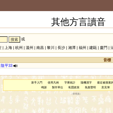
其他方言讀音
或
安
|
上海
|
杭州
|
溫州
|
南昌
|
黎川
|
長沙
|
湘潭
|
福州
|
建甌
|
廈門
|
音標
陰平33
新手入門
使用凡例
字庫統計
隨機漢字
最近被搜索
鳴謝
製作單位
私隱政策
免責聲明
意見簿
（
管理員
）