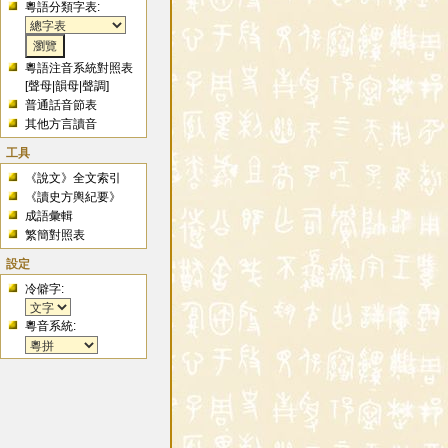
粵語分類字表:
粵語注音系統對照表
[
聲母
|
韻母
|
聲調
]
普通話音節表
其他方言讀音
工具
《說文》全文索引
《讀史方輿紀要》
成語彙輯
繁簡對照表
設定
冷僻字:
粵音系統: