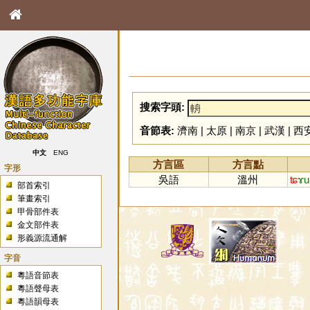
搜索字頭:
音節表:
濟南
|
太原
|
南京
|
武漢
|
西
中文
ENG
方言區
方言點
字形
吳語
溫州
ʨ
ɤu
部首索引
筆畫索引
甲骨部件表
金文部件表
形義源流通解
字音
粵語音節表
粵語聲母表
粵語韻母表