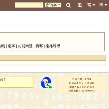
普
粵
汕頭
|
南寧
|
封開南豐
|
梅縣
|
南雄珠璣
在線人數： 2754
的漢字
自 2014 年 7 月 8 日起
瀏覽人數： 80484473
使用次數： 294693573